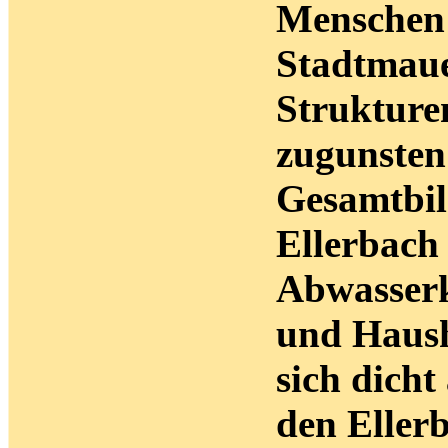
Menschen 
Stadtmaue
Strukture
zugunsten
Gesamtbil
Ellerbach 
Abwasserk
und Haush
sich dich
den Ellerb