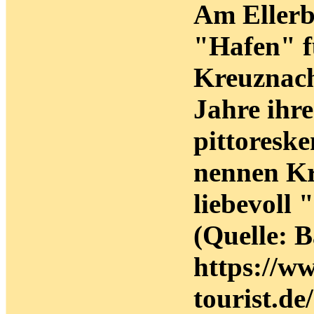
Am Ellerb
"Hafen" f
Kreuznache
Jahre ihr
pittoresk
nennen Kr
liebevoll 
(Quelle: 
https://w
tourist.de