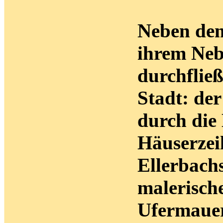
Neben de
ihrem Neb
durchfließ
Stadt: der
durch die 
Häuserzei
Ellerbachs
malerisch
Ufermauer